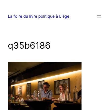
Aller
au
La foire du livre politique à Liège
contenu
q35b6186