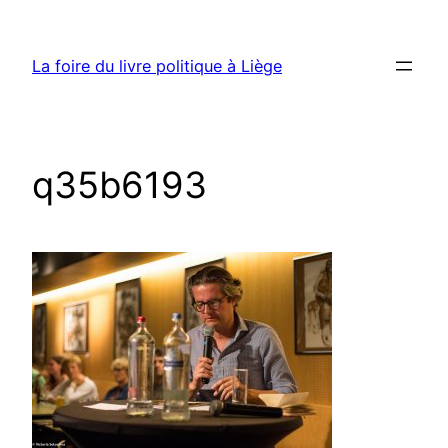
Aller
au
La foire du livre politique à Liège
contenu
q35b6193