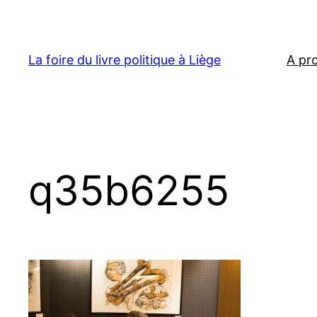
Aller
au
contenu
La foire du livre politique à Liège
A pr
q35b6255