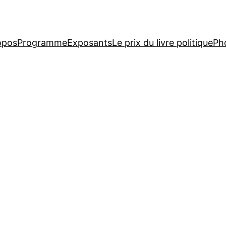
opos
Programme
Exposants
Le prix du livre politique
Ph