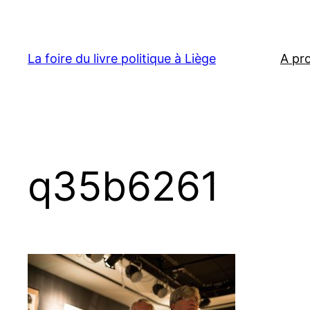
Aller
au
contenu
La foire du livre politique à Liège
A pr
q35b6261