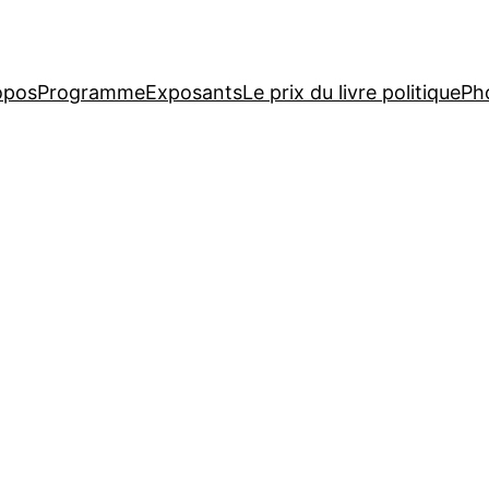
opos
Programme
Exposants
Le prix du livre politique
Ph