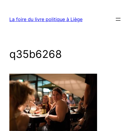
Aller
au
La foire du livre politique à Liège
contenu
q35b6268