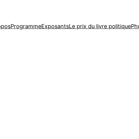
opos
Programme
Exposants
Le prix du livre politique
Ph