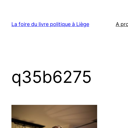
Aller
au
contenu
La foire du livre politique à Liège
A pr
q35b6275