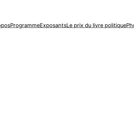
opos
Programme
Exposants
Le prix du livre politique
Ph