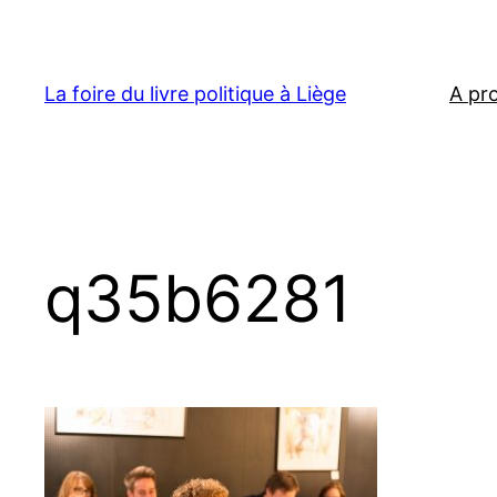
Aller
au
contenu
La foire du livre politique à Liège
A pr
q35b6281