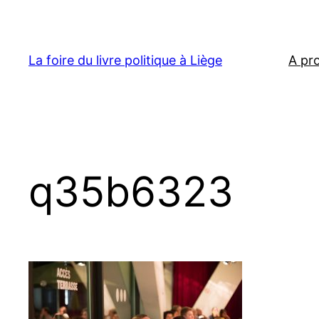
Aller
au
contenu
La foire du livre politique à Liège
A pr
q35b6323