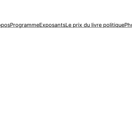
opos
Programme
Exposants
Le prix du livre politique
Ph