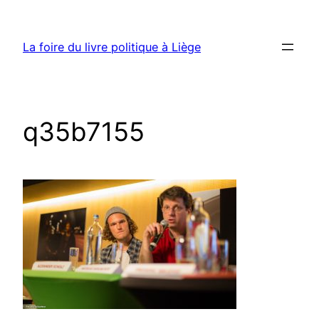
Aller
au
La foire du livre politique à Liège
contenu
q35b7155