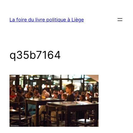
Aller
au
La foire du livre politique à Liège
contenu
q35b7164